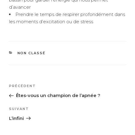
d’avancer
Prendre le temps de respirer profondément dans
les moments d’excitation ou de stress
CATÉGORIES
NON CLASSÉ
Navigation
Article
PRÉCÉDENT
de
précédent
Êtes-vous un champion de l’apnée ?
l’article
Article
SUIVANT
suivant
L’infini