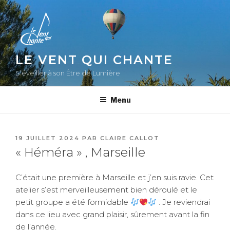
Aller
au
contenu
principal
LE VENT QUI CHANTE
S’éveiller à son Être de Lumière
Menu
PUBLIÉ
19 JUILLET 2024
PAR
CLAIRE CALLOT
LE
« Héméra » , Marseille
C’était une première à Marseille et j’en suis ravie. Cet
atelier s’est merveilleusement bien déroulé et le
petit groupe a été formidable
. Je reviendrai
dans ce lieu avec grand plaisir, sûrement avant la fin
de l’année.