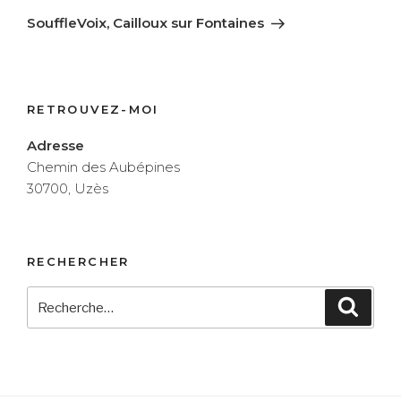
suivant
SouffleVoix, Cailloux sur Fontaines
RETROUVEZ-MOI
Adresse
Chemin des Aubépines
30700, Uzès
RECHERCHER
Recherche
Reche
pour
: