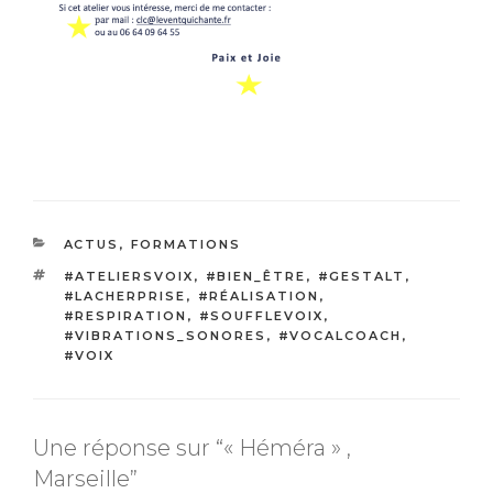
CATÉGORIES
ACTUS
,
FORMATIONS
ÉTIQUETTES
#ATELIERSVOIX
,
#BIEN_ÊTRE
,
#GESTALT
,
#LACHERPRISE
,
#RÉALISATION
,
#RESPIRATION
,
#SOUFFLEVOIX
,
#VIBRATIONS_SONORES
,
#VOCALCOACH
,
#VOIX
Une réponse sur “« Héméra » ,
Marseille”