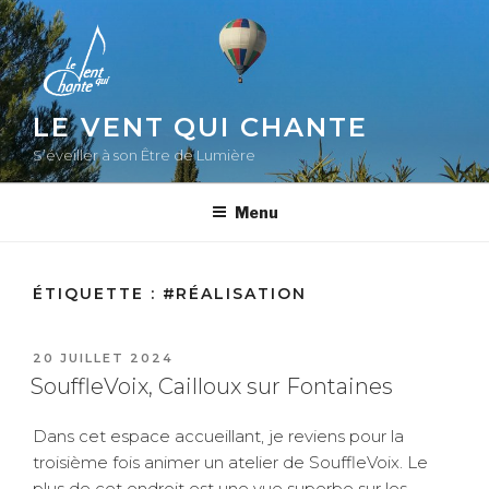
Aller
au
contenu
principal
LE VENT QUI CHANTE
S’éveiller à son Être de Lumière
Menu
ÉTIQUETTE :
#RÉALISATION
PUBLIÉ
20 JUILLET 2024
LE
SouffleVoix, Cailloux sur Fontaines
Dans cet espace accueillant, je reviens pour la
troisième fois animer un atelier de SouffleVoix. Le
plus de cet endroit est une vue superbe sur les