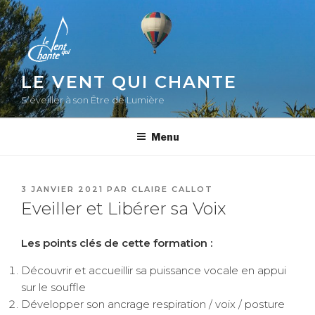
Aller
au
contenu
principal
LE VENT QUI CHANTE
S’éveiller à son Être de Lumière
Menu
PUBLIÉ
3 JANVIER 2021
PAR
CLAIRE CALLOT
LE
Eveiller et Libérer sa Voix
Les points clés de cette formation :
Découvrir et accueillir sa puissance vocale en appui
sur le souffle
Développer son ancrage respiration / voix / posture