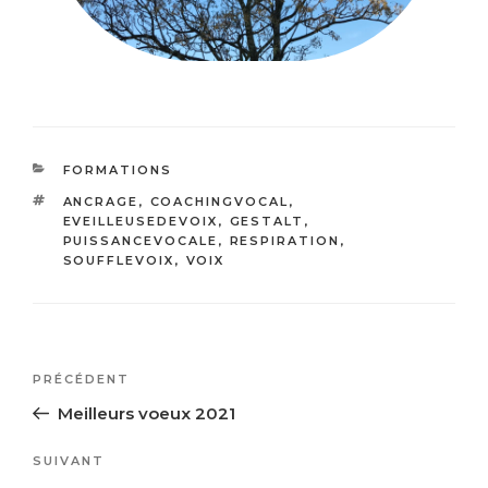
CATÉGORIES
FORMATIONS
ÉTIQUETTES
ANCRAGE
,
COACHINGVOCAL
,
EVEILLEUSEDEVOIX
,
GESTALT
,
PUISSANCEVOCALE
,
RESPIRATION
,
SOUFFLEVOIX
,
VOIX
Navigation
Article
PRÉCÉDENT
de
précédent
Meilleurs voeux 2021
l’article
Article
SUIVANT