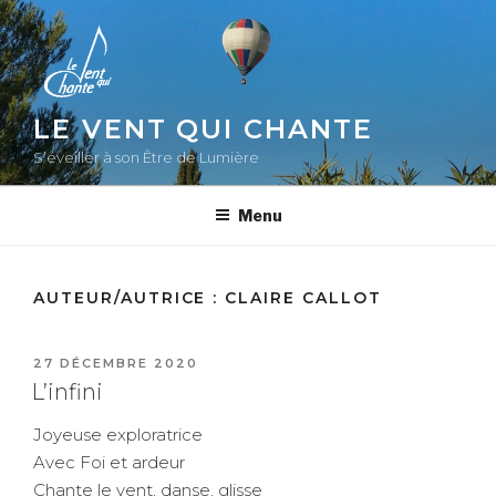
Aller
au
contenu
principal
LE VENT QUI CHANTE
S’éveiller à son Être de Lumière
Menu
AUTEUR/AUTRICE :
CLAIRE CALLOT
PUBLIÉ
27 DÉCEMBRE 2020
LE
L’infini
Joyeuse exploratrice
Avec Foi et ardeur
Chante le vent, danse, glisse