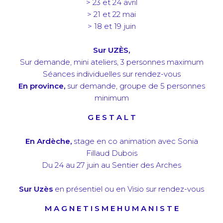
> 23 et 24 avril
> 21 et 22 mai
> 18 et 19 juin
Sur UZÈS,
Sur demande, mini ateliers, 3 personnes maximum
Séances individuelles sur rendez-vous
En province,
sur demande, groupe de 5 personnes
minimum
G E S T A L T
En Ardèche,
stage en co animation avec Sonia
Fillaud Dubois
Du 24 au 27 juin au Sentier des Arches
Sur Uzès
en présentiel ou en Visio sur rendez-vous
M A G N E T I S M E H U M A N I S T E