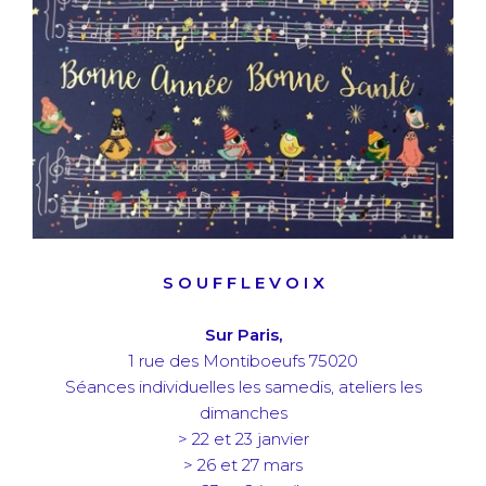
S O U F F L E V O I X
Sur Paris,
1 rue des Montiboeufs 75020
Séances individuelles les samedis, ateliers les
dimanches
> 22 et 23 janvier
> 26 et 27 mars