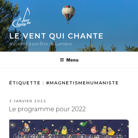
Aller
au
contenu
principal
LE VENT QUI CHANTE
S’éveiller à son Être de Lumière
Menu
ÉTIQUETTE :
#MAGNETISMEHUMANISTE
PUBLIÉ
3 JANVIER 2022
LE
Le programme pour 2022